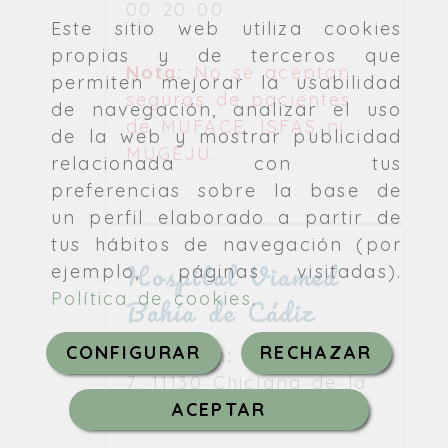
00 20 00
Este sitio web utiliza cookies
propias y de terceros que
Nota:
No se aceptan
permiten mejorar la usabilidad
seguros de pacientes
de navegación, analizar el uso
de MUFACE, ISFAS ni
de la web y mostrar publicidad
MUGEJU.
relacionada con tus
preferencias sobre la base de
un perfil elaborado a partir de
tus hábitos de navegación (por
ejemplo, páginas visitadas).
Hospital Viamed
Política de cookies
.
Bahía de Cádiz
CONFIGURAR
RECHAZAR
Dirección:
C. Arroyuelo,
7, 11130 Chiclana de la
ACEPTAR
Frontera, Cádiz