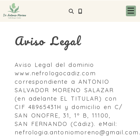
Aviso Legal
Aviso Legal del dominio
www.nefrologocadiz.com
correspondiente a
ANTONIO
SALVADOR MORENO SALAZAR
(en adelante EL TITULAR) con
CIF
48965431H
y domicilio en
C/
SAN ONOFRE, 31, 1º B
,
11100
,
SAN FERNANDO
(
Cádiz
). eMail:
nefrologia.antoniomoreno@gmail.com