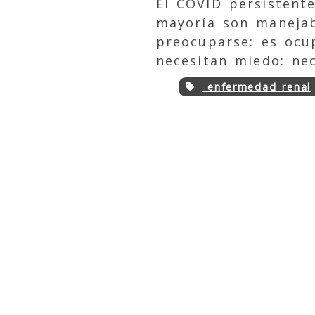
El COVID persistent
mayoría son manejab
preocuparse: es ocu
necesitan miedo: nec
enfermedad renal