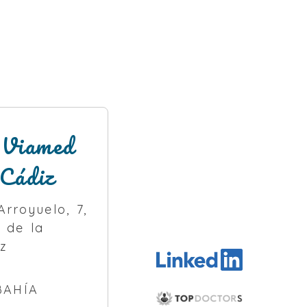
 Viamed
Cádiz
rroyuelo, 7,
 de la
z
BAHÍA