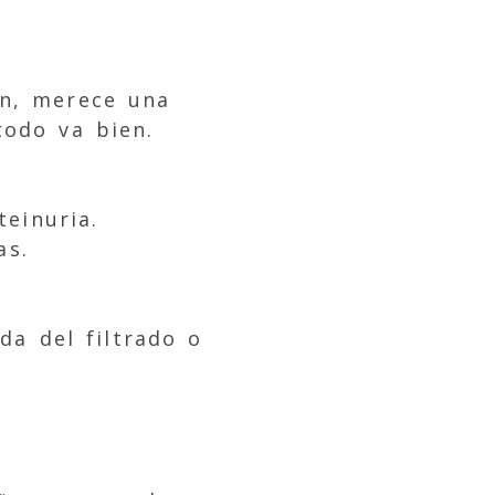
ón, merece una
todo va bien.
teinuria.
as.
ída del filtrado o