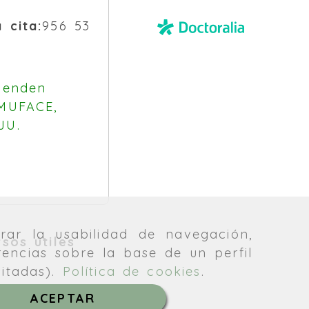
 cita:
956 53
ienden
 MUFACE,
JU.
rar la usabilidad de navegación,
sos útiles
rencias sobre la base de un perfil
sitadas).
Política de cookies
.
ACEPTAR