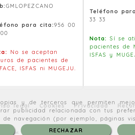
b:
GMLOPEZCANO
Teléfono para
33 33
éfono para cita:
956 00
 00
Nota:
Sí se at
pacientes de
ta:
No se aceptan
ISFAS y MUGE
uros de pacientes de
FACE, ISFAS ni MUGEJU.
propias y de terceros que permiten mejo
viso legal
Cookies
Privacidad
Recur
rar publicidad relacionada con tus prefe
s de navegación (por ejemplo, páginas vi
RECHAZAR