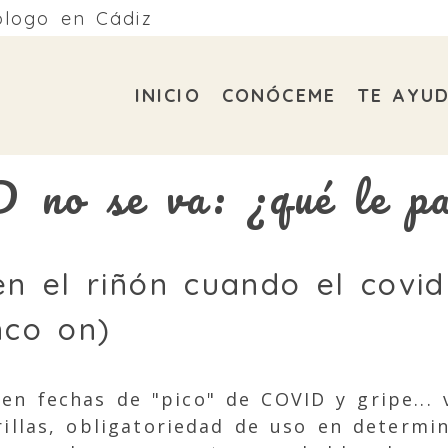
ólogo en Cádiz
INICIO
CONÓCEME
TE AYU
no se va: ¿qué le pa
n el riñón cuando el covi
co on)
en fechas de "pico" de COVID y gripe... 
illas, obligatoriedad de uso en determi