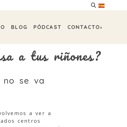
DO
BLOG
PÓDCAST
CONTACTO
sa a tus riñones?
d no se va
volvemos a ver a
nados centros