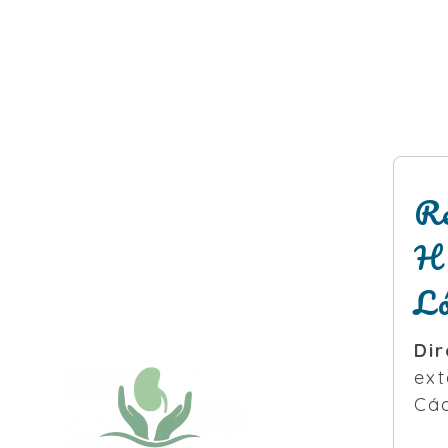
Re
H
L
Dir
ext
Cád