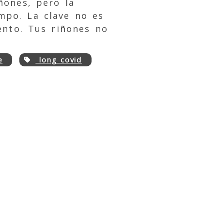
ñones, pero la
mpo. La clave no es
ento. Tus riñones no
e
long covid