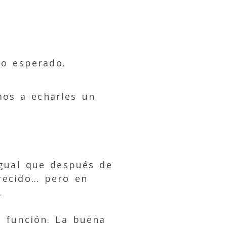
lo esperado.
amos a echarles un
Igual que después de
arecido… pero en
.
u función. La buena