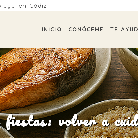
ólogo en Cádiz
INICIO
CONÓCEME
TE AYU
 fiestas: volver a cuid