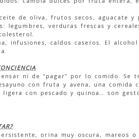
idos: cambia dulces por fruta entera, e
ceite de oliva, frutos secos, aguacate y 
s: legumbres, verduras frescas y cereale
colesterol.
ua, infusiones, caldos caseros. El alcoho
a.
CONCIENCIA
ensar ni de “pagar” por lo comido. Se tr
esayuno con fruta y avena, una comida 
 ligera con pescado y quinoa… son gest
TAR?
persistente, orina muy oscura, mareos 