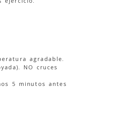
 ejercicio.
eratura agradable.
oyada). NO cruces
enos 5 minutos antes