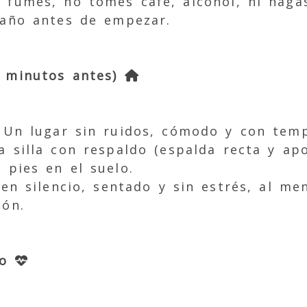
fumes, no tomes café, alcohol, ni hagas
 baño antes de empezar.
5 minutos antes)
 Un lugar sin ruidos, cómodo y con temp
a silla con respaldo (espalda recta y ap
s pies en el suelo.
en silencio, sentado y sin estrés, al m
ión.
to