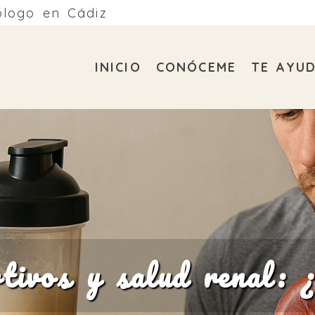
ólogo en Cádiz
INICIO
CONÓCEME
TE AYU
ivos y salud renal: ¿