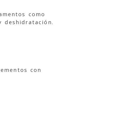
camentos como
y deshidratación.
plementos con